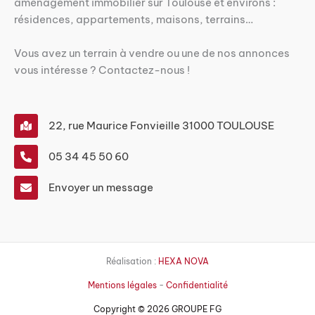
aménagement immobilier sur Toulouse et environs :
r
résidences, appartements, maisons, terrains…
e
)
Vous avez un terrain à vendre ou une de nos annonces
vous intéresse ? Contactez-nous !
22, rue Maurice Fonvieille 31000 TOULOUSE
05 34 45 50 60
Envoyer un message
Réalisation :
HEXA NOVA
Mentions légales
-
Confidentialité
Copyright © 2026 GROUPE FG