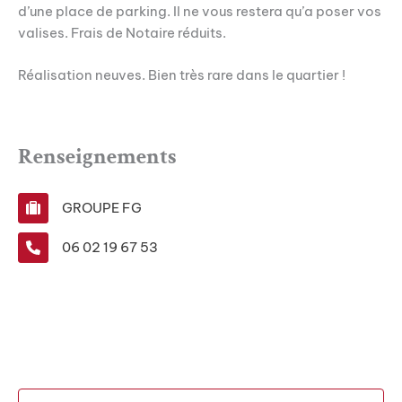
d’une place de parking. Il ne vous restera qu’a poser vos
valises. Frais de Notaire réduits.
Réalisation neuves. Bien très rare dans le quartier !
Renseignements
GROUPE FG
06 02 19 67 53
N