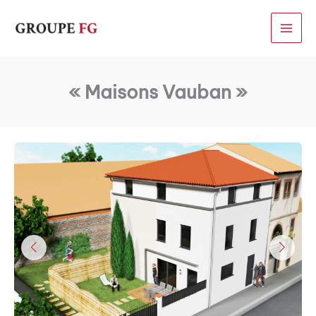
Aller
au
contenu
« Maisons Vauban »